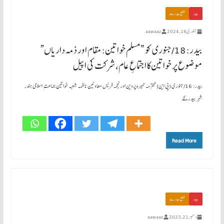
بیدر
ضلع بیدر سے
جنوری 16, 2024
aawaaz
بیدر: 18/جنوری کو ”مسلم خواتین: مقام اور ذمہ داریاں“
موضوع پر خواتین کا اجتماعِ عام، شرکت کی اپیل
بیدر: 16/جنوری (پی این) محترمہ حمیرہ پروین اورنجمہ فریس معاونین ناظمہ شعبہ خواتین جماعت ِ اسلامی ہند،
شہر بیدر کے
Read More
بیدر
ضلع بیدر سے
دسمبر 21, 2023
aawaaz