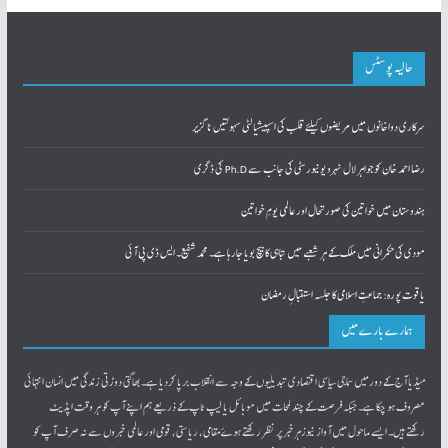
حالیہ پوسٹس
سرکاری دواخانوں میں مریضوں کیلئے قلب کی اسپیشیالٹی سہولتیں ناگزیر
رضا احمد خان کوجواہر لال نہرو یونیورسٹی کی جانب سے Ph.D کی ڈگری
ہندوستان میں خواتین کی صورتحال اور عالمی یومِ خواتین
مودی کی حکمرانی میں ملک کے ہر شعبے میں تباہی کا بیچ بویا جارہا ہے۔ محمد شفیع۔ ایس ڈی پی آئی
یاقوت پورہ: جماعتِ اسلامی کا جلسہ استقبالِ رمضان
ہمارے بارے میں
میڈیا آج کے دورمیں سماجی سیاسی اقتصادی تبدیلیوں کے وجہ سے انقلاب برپا کردیا ہے۔بھاگتی دوڑتی زندگی میں انسان انتہائی
مصروف ہو چکا ہے۔ جبکہ فرصت کے چند لمحات میں موبائل یا لیپ ٹاپ کے ذریعے ہم اپنے آپ کو ہر وقت اپڈیٹ
رکھتےہیں۔ ایسے ماحول میں آواز نیوزہرخبر پر نظر رکھتے ہوےٴمقامی، ریاستی، قومی اور عالمی خبروں سے نہ صرف آپ کو