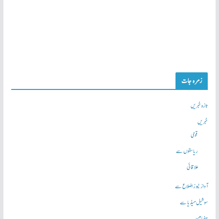
زمرہ جات
تازہ خبریں
خبریں
قومی
ریاستوں سے
علاقائی
آواز نیوز اضلاع سے
سوشیل میڈیا سے
مضامین