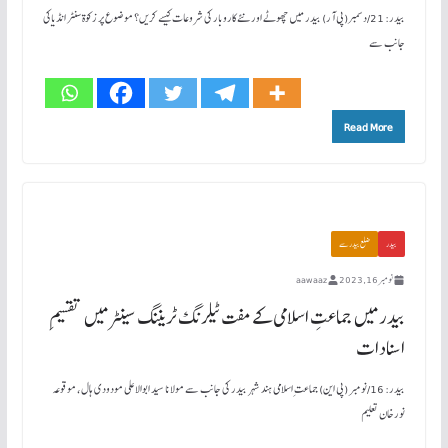
بیدر: 21/دسمبر(پی آر) بیدر میں چھوٹے اور نئے کاروبار کی شروعات کیسے کریں؟ موضوع پر زکوۃ سنٹر انڈیاکی
جانب سے
Read More
بیدر
ضلع بیدر سے
نومبر 16, 2023
aawaaz
بیدر میں جماعتِ اسلامی کے مفت ٹیلرنگ ٹریننگ سینٹرمیں تقسیمِ
اسنادات
بیدر: 16/نومبر (پی این) جماعت ِاسلامی ہند شہر بیدر کی جانب سے مولانا سید ابوالاعلی مودودی ہال، موقوعہ
نورخان تعلیم