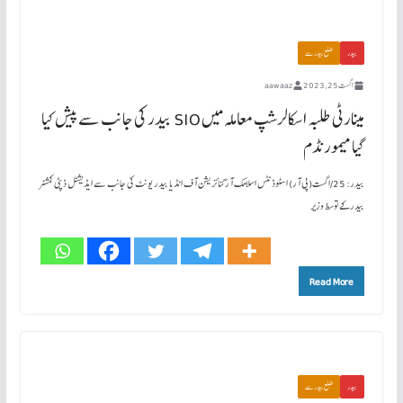
بیدر
ضلع بیدر سے
اگست 25, 2023
aawaaz
مینارٹی طلبہ اسکالرشپ معاملہ میں SIO بیدر کی جانب سے پیش کیا
گیا میمورنڈم
بیدر: 25/اگست(پی آر) اسٹوڈنٹس اسلامک آرگنائزیشن آف انڈیا بیدر یونٹ کی جانب سے ایڈیشنل ڈپٹی کمشنر
بیدر کے توسط وزیر
Read More
بیدر
ضلع بیدر سے