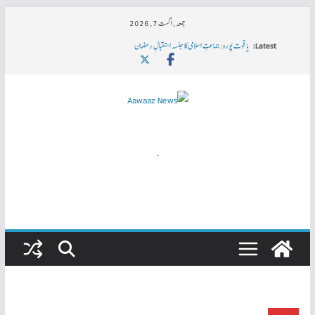
Skip
جمعہ, اگست 7, 2026
to
Latest:
یاقوت پورہ: جماعتِ اسلامی کا جلسہ استقبالِ رمضان
content
سرکاری دواخانوں میں مریضوں کیلئے قلب کی اسپیشیالٹی سہولتیں ناگزیر
رضا احمد خان کوجواہر لال نہرو یونیورسٹی کی جانب سے Ph.D کی ڈگری
ہندوستان میں خواتین کی صورتحال اور عالمی یومِ خواتین
مودی کی حکمرانی میں ملک کے ہر شعبے میں تباہی کا بیچ بویا جارہا ہے۔ محمد شفیع۔ ایس ڈی پی آئی
.