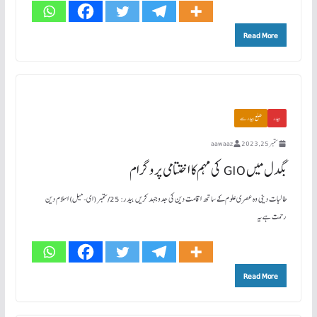
Read More
بیدر
ضلع بیدر سے
ستمبر 25, 2023
aawaaz
بگدل میں GIO کی مہم کا اختتامی پروگرام
طالبات دینی وہ عصری علوم کے ساتھ اقامت دین کی جدوجہد کریں بیدر: 25/ستمبر (ای-میل) اسلام دین
رحمت ہے یہ
Read More