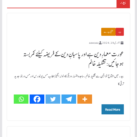
بیدر
بیدر
ضلع بیدر سے
جنوری 19, 2024
aawaaz
عورت معمارِ دین ہے اور پاسبانِ دین کے فر یضہ کیلئے کمربستہ
ہوجائیں: تشکیلہ خانم
بیدر میں اجتماعِ خواتین سے تشکیلہ خانم، ساجدہ النساء ودیگر کا ولولہ انگیزخطاب مس یونیورس اورمس ورلڈ جدید
ترقی کا
Read More