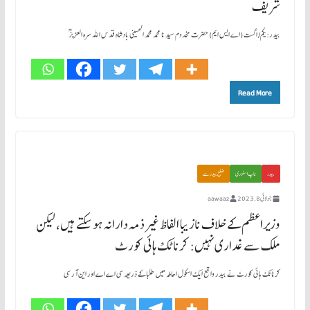
شریف
بیدر: یکم/ اگست (اے ایس ایم) حضرت مخدوم سید نا محمد محمد الحسینی بادشاہ قد س اللہ سرہ العزیز ؒ
Read More
بیدر
ٹاپ اسٹوری
ضلع بیدر سے
جولائی 8, 2023
aawaaz
وزیراعظم کے خلاف نازیبا الفاظ غیرذمہ دارانہ ہوسکتے ہیں، لیکن
ملک سے غداری نہیں: کرناٹک ہائی کورٹ
کرناٹک ہائی کورٹ نے بیدر واقع ایک اسکول احاطہ میں طلبا کے ذریعہ سی اے اے اور این آر سی