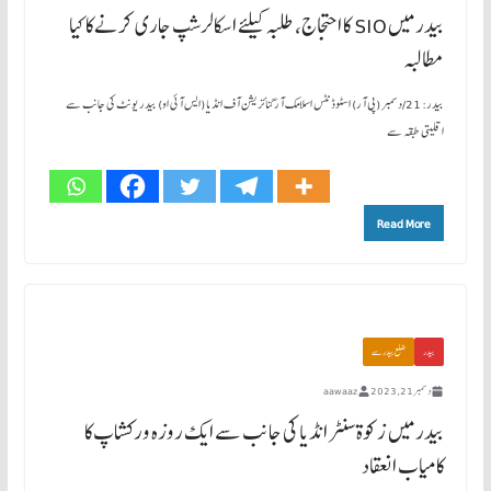
بیدر میں SIO کا احتجاج، طلبہ کیلئے اسکالرشپ جاری کرنے کا کیا
مطالبہ
بیدر: 21/دسمبر (پی آر) اسٹوڈنٹس اسلامک آرگنائزیشن آف انڈیا (ایس آئی او) بیدر یونٹ کی جانب سے
اقلیتی طبقہ سے
Read More
بیدر
ضلع بیدر سے
دسمبر 21, 2023
aawaaz
بیدر میں زکوۃ سنٹر انڈیا کی جانب سے ایک روزہ ورکشاپ کا
کامیاب انعقاد