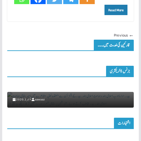
Read More
← Previous
قارئین کی خدمت میں۔۔۔
خبریں تصویروں سے
بزنس ڈائریکٹری
بیدر: ادارۂ ادبِ اسلامی ہند و جماعتِ اسلامی ہند، بیدر کے اشتراک سے منعقدہ نعتیہ مشاعرے میں
سی
امیر مقامی جماعت اسلامی ہند، بیدر مخاطب کرتے ہوئے، شۂ شین پر مقامی شعراء اور سامعین شرکاء
دیکھے جا سکتے ہیں
aawaaz
نومبر 1, 2020
اشتہارات