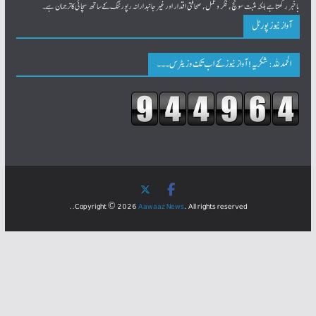
باخبر رکھتاہے بلکہ مثبت سونچ، فکر و عمل، صحافتی اقدار اور غیرجانبدارانہ رپورٹنگ کےساتھ سچائی کاترجمان ہے۔
آواز نیوز پورٹل
الحمدللہ: شکریہ! آواز نیوز کے اب تک وزیٹرس۔۔۔
Copyright © 2026
Aawaaz News
. All rights reserved..