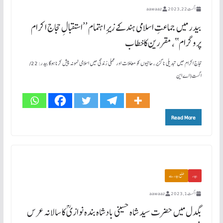
اگست 22, 2023
aawaaz
بیدر میں جماعتِ اسلامی ہند کے زیرِ اہتمام ’’استقبالِ حجاج اکرام
پروگرام‘‘، مقررین کاخطاب
حجاج اکرام میں تبدیلی ناگزیر، حاجیوں کو معاملات اور عملی زندگی میں اسلامی نمونہ پیش کرنا ہوگا بیدر: 22/
اگست(اے این
Read More
بیدر
ضلع بیدر سے
اگست 1, 2023
aawaaz
بگدل میں حضرت سید شاہ حسینی بادشاہ بندہ نوازی ؒ کا سالانہ عرس