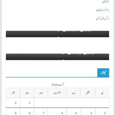
زمرہ جات
تازہ خبریں
خبریں
قومی
ریاستوں سے
علاقائی
آواز نیوز اضلاع سے
سوشیل میڈیا سے
مضامین
سرخیاں
جرائم و حادثات