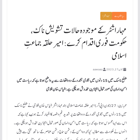
ریاستوں سے
مہاراشٹرا
مہاراشٹر کے موجودہ حالات تشویش ناک،
حکومت فوری اقدام کرے: امیر حلقہ جماعتِ
اسلامی
جون 27, 2023
aawaaz
ضلع ناسک میں 15 دنوں میں ہجومی تشدد کے دو واقعات سے یہ واضح ہوتا ہے کہ ریاست میں
امن و امان کی صورتحال انتہاٸی مخدوش ہوچکی ہے: الیاس خان فلاحی
ممبٸی: 27/جون (پی آر) امیر حلقہ جماعت اسلامی ہند مہاراشٹر الیاس خان فلاحی نے ضلع ناسک
میں 15 دنوں میں ہجومی تشدد کے دو واقعات پر شدید غم وغصہ کا اظہار کرتے ہوٸے کہا ہےکہ
اس سے ایسا محسوس ہوتا ہے کہ ریاست میں امن و امان کی صورتحال انتہاٸی مخدوش ہوچکی ہے ۔
انہوں نے حکومت سے مطالبہ کیا کہ وہ امن کے دشمن سماج دشمن عناصر کے ساتھ سختی سے پیش