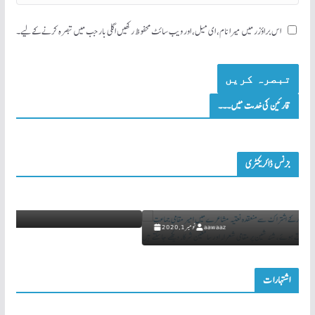
اس براؤزر میں میرا نام، ای میل، اور ویب سائٹ محفوظ رکھیں اگلی بار جب میں تبصرہ کرنے کےلیے۔
قارئین کی خدمت میں۔۔۔
خبریں تصویروں سے
بزنس ڈائریکٹری
یدر: ادارۂ ادبِ اسلامی ہند و جماعتِ اسلامی ہند، بیدر کے اشتراک سے منعقدہ نعتیہ مشاعرے میں
سید افتخار عل
میر مقامی جماعت اسلامی ہند، بیدر مخاطب کرتے ہوئے، شۂ شین پر مقامی شعراء اور سامعین شرکاء
یکھے جا سکتے ہیں
aawaaz
نومبر 1, 2020
اشتہارات