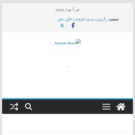
Skip
جمعہ, اگست 7, 2026
to
Latest:
یاقوت پورہ: جماعتِ اسلامی کا جلسہ استقبالِ رمضان
content
سرکاری دواخانوں میں مریضوں کیلئے قلب کی اسپیشیالٹی سہولتیں ناگزیر
رضا احمد خان کوجواہر لال نہرو یونیورسٹی کی جانب سے Ph.D کی ڈگری
ہندوستان میں خواتین کی صورتحال اور عالمی یومِ خواتین
مودی کی حکمرانی میں ملک کے ہر شعبے میں تباہی کا بیچ بویا جارہا ہے۔ محمد شفیع۔ ایس ڈی پی آئی
.