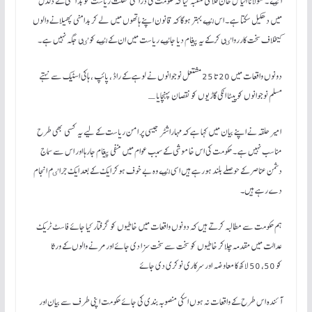
آٸے ۔ مولانا الیاس خان فلاحی متنبہ کیا کہ حکومت کی ذرا سی غفلت ریاست کو بد امنی کے دلدل
میں دھکیل سکتا ہے ۔ اس لٸے بہتر ہوگا کہ قانون اپنے ہاتھوں میں لے کر بدامنی پھیلانے والوں
کیخلاف سخت کاررواٸی کرکے یہ پیغام دیا جاٸے ریاست میں ان کے لٸے کوٸی جگہ نہیں ہے ۔
دونوں واقعات میں 20 تا 25 مشتعل نوجوانوں نے لوہے کے راڈ ، پائپ ، ہاکی اسٹیک سے نہتے
مسلم نوجوانوں کو پیٹا انکی گاڑیوں کو نقصان پہنچایا ـ
امیر حلقہ نے اپنے بیان میں کہا ہے کہ مہاراشٹر جیسی پر امن ریاست کے لیے یہ کسی بھی طرح
مناسب نہیں ہے ۔ حکومت کی اس خاموشی کے سبب عوام میں منفی پیغام جارہا اور اس سے سماج
دشمن عناصر کے حوصلے بلند ہورہے ہیں اسی لٸے وہ بے خوف ہوکر ایک کے بعد ایک جراٸم انجام
دے رہے ہیں۔
ہم حکومت سے مطالبہ کرتے ہیں کہ دونوں واقعات میں خاطیوں کو گرفتار کیا جائے فاسٹ ٹریک
عدالت میں مقدمہ چلاکر خاطیوں کو سخت سے سخت سزا دی جائے اور مرنے والوں کے ورثا
کو 50، 50 لاکھ کا معاوضہ اور سرکاری نوکری دی جائے
آئندہ اس طرح کے واقعات نہ ہوں اسکی منصوبہ بندی کی جائے حکومت اپنی طرف سے بیان اور