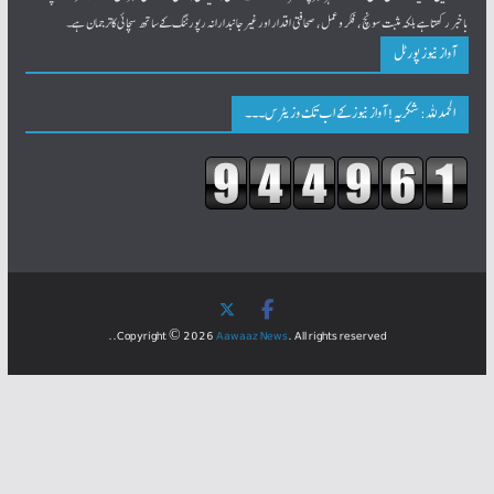
حالیہ پوسٹس
سرکاری دواخانوں میں مریضوں کیلئے قلب کی اسپیشیالٹی سہولتیں ناگزیر
رضا احمد خان کوجواہر لال نہرو یونیورسٹی کی جانب سے Ph.D کی ڈگری
ہندوستان میں خواتین کی صورتحال اور عالمی یومِ خواتین
مودی کی حکمرانی میں ملک کے ہر شعبے میں تباہی کا بیچ بویا جارہا ہے۔ محمد شفیع۔ ایس ڈی پی آئی
یاقوت پورہ: جماعتِ اسلامی کا جلسہ استقبالِ رمضان
ہمارے بارے میں
میڈیا آج کے دورمیں سماجی سیاسی اقتصادی تبدیلیوں کے وجہ سے انقلاب برپا کردیا ہے۔بھاگتی دوڑتی زندگی میں انسان انتہائی
مصروف ہو چکا ہے۔ جبکہ فرصت کے چند لمحات میں موبائل یا لیپ ٹاپ کے ذریعے ہم اپنے آپ کو ہر وقت اپڈیٹ
رکھتےہیں۔ ایسے ماحول میں آواز نیوزہرخبر پر نظر رکھتے ہوےٴمقامی، ریاستی، قومی اور عالمی خبروں سے نہ صرف آپ کو
باخبر رکھتاہے بلکہ مثبت سونچ، فکر و عمل، صحافتی اقدار اور غیرجانبدارانہ رپورٹنگ کےساتھ سچائی کاترجمان ہے۔
آواز نیوز پورٹل