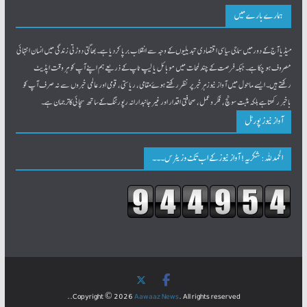
ہمارے بارے میں
میڈیا آج کے دورمیں سماجی سیاسی اقتصادی تبدیلیوں کے وجہ سے انقلاب برپا کردیا ہے۔بھاگتی دوڑتی زندگی میں انسان انتہائی
مصروف ہو چکا ہے۔ جبکہ فرصت کے چند لمحات میں موبائل یا لیپ ٹاپ کے ذریعے ہم اپنے آپ کو ہر وقت اپڈیٹ
رکھتےہیں۔ ایسے ماحول میں آواز نیوزہرخبر پر نظر رکھتے ہوےٴمقامی، ریاستی، قومی اور عالمی خبروں سے نہ صرف آپ کو
باخبر رکھتاہے بلکہ مثبت سونچ، فکر و عمل، صحافتی اقدار اور غیرجانبدارانہ رپورٹنگ کےساتھ سچائی کاترجمان ہے۔
آواز نیوز پورٹل
الحمدللہ: شکریہ! آواز نیوز کے اب تک وزیٹرس۔۔۔
Copyright © 2026
Aawaaz News
. All rights reserved..