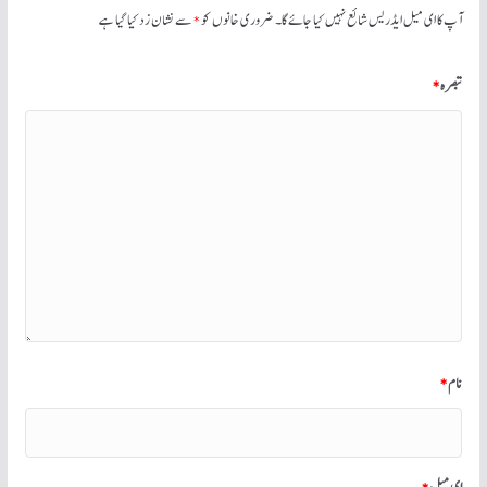
آپ کا ای میل ایڈریس شائع نہیں کیا جائے گا۔
ضروری خانوں کو
*
سے نشان زد کیا گیا ہے
تبصرہ
*
نام
*