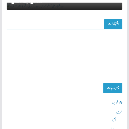
aawaaz
نومبر 16, 2020
اشتہارات
زمرہ جات
تازہ خبریں
خبریں
قومی