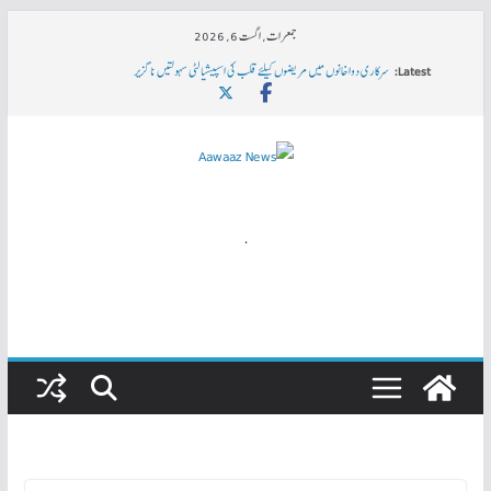
Skip
جمعرات, اگست 6, 2026
to
یاقوت پورہ: جماعتِ اسلامی کا جلسہ استقبالِ رمضان
Latest:
سرکاری دواخانوں میں مریضوں کیلئے قلب کی اسپیشیالٹی سہولتیں ناگزیر
content
رضا احمد خان کوجواہر لال نہرو یونیورسٹی کی جانب سے Ph.D کی ڈگری
ہندوستان میں خواتین کی صورتحال اور عالمی یومِ خواتین
مودی کی حکمرانی میں ملک کے ہر شعبے میں تباہی کا بیچ بویا جارہا ہے۔ محمد شفیع۔ ایس ڈی پی آئی
.