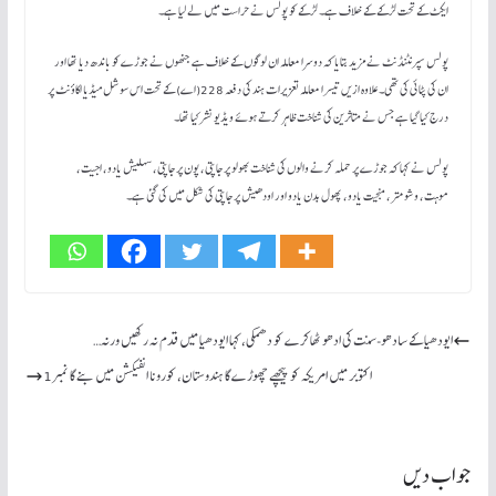
ایکٹ کے تحت لڑکے کے خلاف ہے۔ لڑکے کو پولس نے حراست میں لے لیا ہے۔
پولس سپرنٹنڈنٹ نے مزید بتایا کہ دوسرا معاملہ ان لوگوں کے خلاف ہے جنھوں نے جوڑے کو باندھ دیا تھا اور
ان کی پٹائی کی تھی۔ علاوہ ازیں تیسرا معاملہ تعزیرات ہند کی دفعہ 228(اے) کے تحت اس سوشل میڈیا اکاؤنٹ پر
درج کیا گیا ہے جس نے متاثرین کی شناخت ظاہر کرتے ہوئے ویڈیو نشر کیا تھا۔
پولس نے کہا کہ جوڑے پر حملہ کرنے والوں کی شناخت بھولو پرجاپتی، پون پرجاپتی، سہلیش یادو، اجیت،
موہت، وشومتر، منجیت یادو، پھول بدن یادو اور اودھیش پرجاپتی کی شکل میں کی گئی ہے۔
ایودھیا کے سادھو-سنت کی ادھو ٹھاکرے کو دھمکی، کہا ایودھیا میں قدم نہ رکھیں ورنہ…
اکتوبر میں امریکہ کو پیچھے چھوڑے گا ہندوستان، کورونا انفیکشن میں بنے گا نمبر1
جواب دیں